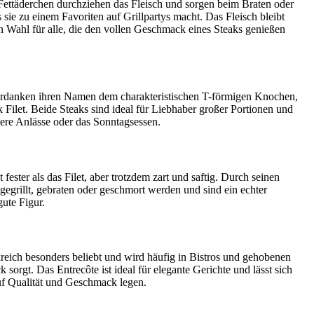
ettäderchen durchziehen das Fleisch und sorgen beim Braten oder
 sie zu einem Favoriten auf Grillpartys macht. Das Fleisch bleibt
en Wahl für alle, die den vollen Geschmack eines Steaks genießen
verdanken ihren Namen dem charakteristischen T-förmigen Knochen,
k Filet. Beide Steaks sind ideal für Liebhaber großer Portionen und
dere Anlässe oder das Sonntagsessen.
ster als das Filet, aber trotzdem zart und saftig. Durch seinen
grillt, gebraten oder geschmort werden und sind ein echter
ute Figur.
kreich besonders beliebt und wird häufig in Bistros und gehobenen
 sorgt. Das Entrecôte ist ideal für elegante Gerichte und lässt sich
auf Qualität und Geschmack legen.