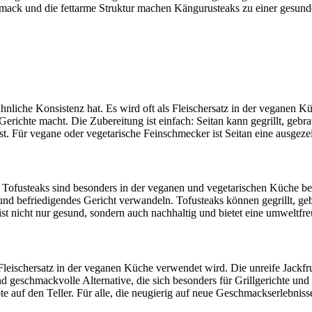
chmack und die fettarme Struktur machen Kängurusteaks zu einer gesun
chähnliche Konsistenz hat. Es wird oft als Fleischersatz in der vegane
 Gerichte macht. Die Zubereitung ist einfach: Seitan kann gegrillt, ge
st. Für vegane oder vegetarische Feinschmecker ist Seitan eine ausgeze
ar. Tofusteaks sind besonders in der veganen und vegetarischen Küche beli
s und befriedigendes Gericht verwandeln. Tofusteaks können gegrillt, 
ist nicht nur gesund, sondern auch nachhaltig und bietet eine umweltfr
als Fleischersatz in der veganen Küche verwendet wird. Die unreife Jackfr
nd geschmackvolle Alternative, die sich besonders für Grillgerichte und
e auf den Teller. Für alle, die neugierig auf neue Geschmackserlebnisse