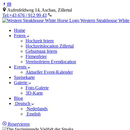
Aufenfeldweg 14, Aschau, Zillertal
Tel:+43 676 / 912 99 43
Western Steakhouse
White
Home
Feiern
Hochzeit feiern
Hochzeitslocation Zillertal
Geburtstag feiern
Firmenfeier
Vereinsfeiern Eventlocation
Events
Aktueller Event-Kalender
Speisekarte
Galerie
Foto-Galerie
3D-Karte
Blog
Deutsch
Nederlands
English
Reservieren