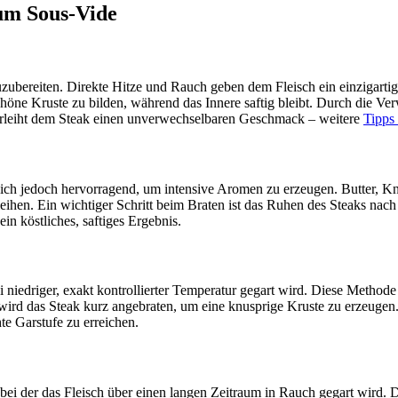
um Sous-Vide
zuzubereiten. Direkte Hitze und Rauch geben dem Fleisch ein einzigart
e schöne Kruste zu bilden, während das Innere saftig bleibt. Durch d
d verleiht dem Steak einen unverwechselbaren Geschmack – weitere
Tipps
et sich jedoch hervorragend, um intensive Aromen zu erzeugen. Butter,
hen. Ein wichtiger Schritt beim Braten ist das Ruhen des Steaks nach 
in köstliches, saftiges Ergebnis.
 niedriger, exakt kontrollierter Temperatur gegart wird. Diese Method
 wird das Steak kurz angebraten, um eine knusprige Kruste zu erzeugen
te Garstufe zu erreichen.
ei der das Fleisch über einen langen Zeitraum in Rauch gegart wird. D