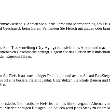
schmackserlebnis. Achten Sie auf die Farbe und Marmorierung des Fleisc
und Geschmack beim Garen. Vermeiden Sie Fleisch mit grauen oder brau
en. Eine Trockenreifung (Dry-Aging) intensiviert das Aroma und macht da
intensiven Geschmacks beiträgt. Lagern Sie das Fleisch im Kühlschrank
nden Ergebnis führen.
 Sie Fleisch aus nachhaltiger Produktion und achten Sie auf Bio-Siegel
oft eine bessere Fleischqualität. Unterstützen Sie lokale Bauern und M
ßen.
Rindersteaks über exotische Fleischsorten bis hin zu veganen Alternati
n. Mit den richtigen Beilagen und Saucen wird jedes Steak zu einem kul