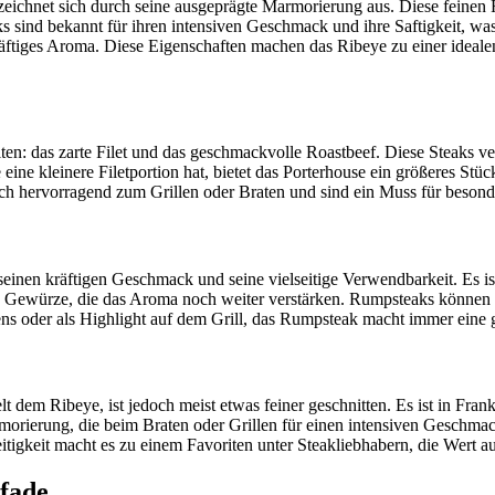
ichnet sich durch seine ausgeprägte Marmorierung aus. Diese feinen F
s sind bekannt für ihren intensiven Geschmack und ihre Saftigkeit, was
 kräftiges Aroma. Diese Eigenschaften machen das Ribeye zu einer ideal
en: das zarte Filet und das geschmackvolle Roastbeef. Diese Steaks 
ine kleinere Filetportion hat, bietet das Porterhouse ein größeres Stüc
sich hervorragend zum Grillen oder Braten und sind ein Muss für beson
nen kräftigen Geschmack und seine vielseitige Verwendbarkeit. Es ist fe
 Gewürze, die das Aroma noch weiter verstärken. Rumpsteaks können ge
ens oder als Highlight auf dem Grill, das Rumpsteak macht immer eine g
dem Ribeye, ist jedoch meist etwas feiner geschnitten. Es ist in Fran
armorierung, die beim Braten oder Grillen für einen intensiven Geschmack
tigkeit macht es zu einem Favoriten unter Steakliebhabern, die Wert 
Pfade