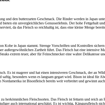
ung und den butterzarten Geschmack. Die Rinder werden in Japan unte
 bieten ein unvergleichliches Genusserlebnis. Der hohe Fettgehalt und 
 serviert, da das Fleisch so reichhaltig ist, dass eine kleine Menge be
ion Kobe in Japan stammt. Strenge Vorschriften und Kontrollen sichern
er außergewöhnlichen Zartheit führt. Das Fleisch hat eine intensive M
eaks extrem teuer, aber für Feinschmecker eine wahre Delikatesse und 
sch. Es ist magerer und hat einen intensiveren Geschmack, der an Wild 
d saftig, besonders wenn es langsam gegart wird. Bison ist ideal für A
Nordamerika ist Bisonfleisch bereits weit verbreitet und gewinnt auch 
 zu herkömmlichen Fleischsorten. Das Fleisch ist fettarm und reich an 
figer auch international geschätzt. Es ist wichtig, Kängurufleisch nicht