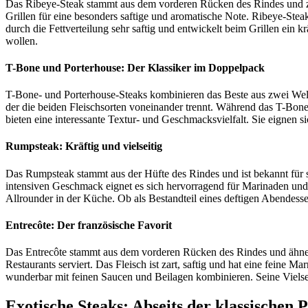
Das Ribeye-Steak stammt aus dem vorderen Rücken des Rindes und ze
Grillen für eine besonders saftige und aromatische Note. Ribeye-Steak
durch die Fettverteilung sehr saftig und entwickelt beim Grillen ein
wollen.
T-Bone und Porterhouse: Der Klassiker im Doppelpack
T-Bone- und Porterhouse-Steaks kombinieren das Beste aus zwei Welt
der die beiden Fleischsorten voneinander trennt. Während das T-Bone e
bieten eine interessante Textur- und Geschmacksvielfalt. Sie eignen 
Rumpsteak: Kräftig und vielseitig
Das Rumpsteak stammt aus der Hüfte des Rindes und ist bekannt für sei
intensiven Geschmack eignet es sich hervorragend für Marinaden und
Allrounder in der Küche. Ob als Bestandteil eines deftigen Abendess
Entrecôte: Der französische Favorit
Das Entrecôte stammt aus dem vorderen Rücken des Rindes und ähnelt 
Restaurants serviert. Das Fleisch ist zart, saftig und hat eine feine M
wunderbar mit feinen Saucen und Beilagen kombinieren. Seine Vielsei
Exotische Steaks: Abseits der klassischen 