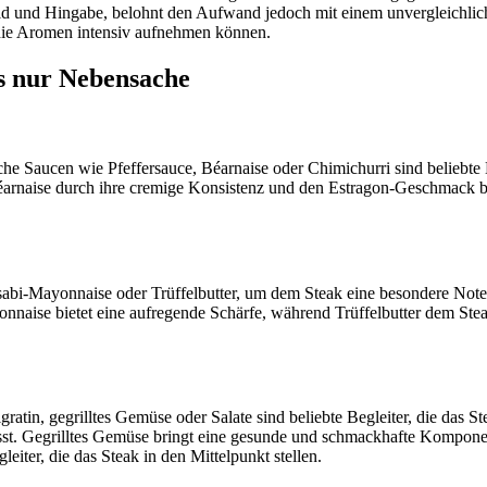
uld und Hingabe, belohnt den Aufwand jedoch mit einem unvergleichli
 die Aromen intensiv aufnehmen können.
s nur Nebensache
he Saucen wie Pfeffersauce, Béarnaise oder Chimichurri sind beliebte 
arnaise durch ihre cremige Konsistenz und den Estragon-Geschmack bes
i-Mayonnaise oder Trüffelbutter, um dem Steak eine besondere Note z
aise bietet eine aufregende Schärfe, während Trüffelbutter dem Stea
gratin, gegrilltes Gemüse oder Salate sind beliebte Begleiter, die das 
sst. Gegrilltes Gemüse bringt eine gesunde und schmackhafte Komponen
ter, die das Steak in den Mittelpunkt stellen.